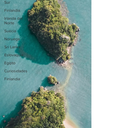
Sur
Finlandia
Irlanda del
Norte
Suecia
Noruega
Sri Lanka
Eslovaquia
Egipto
Curiosidades
Finlandia