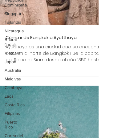
República
Dominicana
Singapur
Tailandia
Nicaragua
Bharat
(India)
Cómo ir de Bangkok a Ayutthaya
Vietnam
Ayutthaya es una ciudad que se encuentra
Japon
a 85 km al norte de Bangkok. Fue la capital
Australia
del Reino deSiam desde el año 1350 hasta
el año...
Maldivas
Camboya
Laos
Costa Rica
Filipinas
Puerto
Rico
Corea del