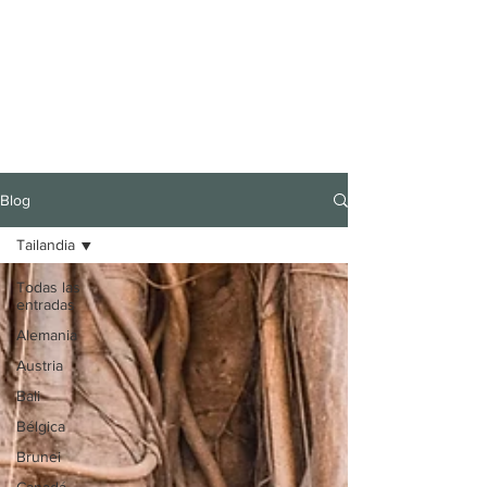
Blog
Tailandia
Todas las
entradas
Alemania
Austria
Bali
Bélgica
Brunei