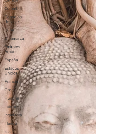
Canadá
Colombia
Consejos
de viaje
Cuba
Dinamarca
Emiratos
Árabes
España
Estados
Unidos
Francia
Grecia
Hungría
Indonesia
Inglaterra
Irlanda
Isla