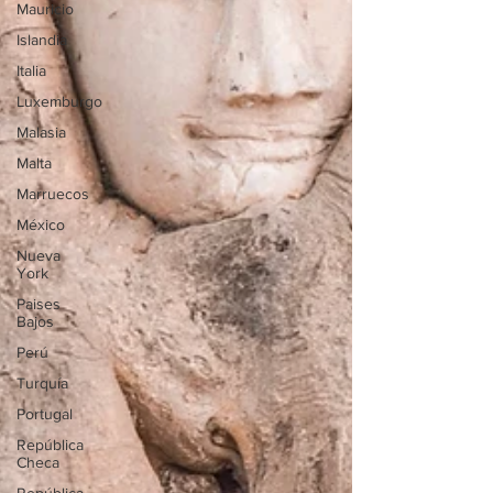
Mauricio
Islandia
Italia
Luxemburgo
Malasia
Malta
Marruecos
México
Nueva
York
Paises
Bajos
Perú
Turquía
Portugal
República
Checa