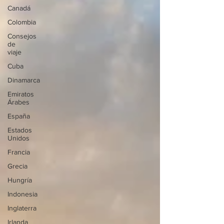
Canadá
Colombia
Consejos
de
viaje
Cuba
Dinamarca
Emiratos
Árabes
España
Estados
Unidos
Francia
Grecia
Hungría
Indonesia
Inglaterra
Irlanda