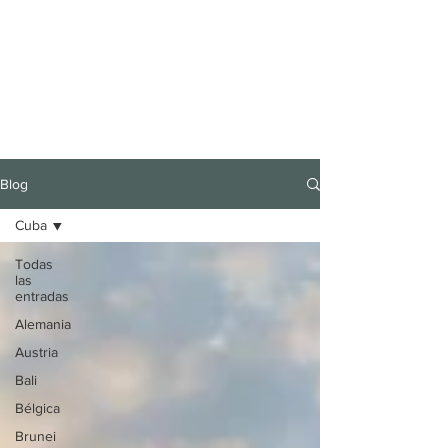
Blog
Cuba
Todas
las
entradas
Alemania
Austria
Bali
Bélgica
Brunei