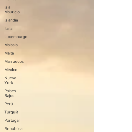
Isla
Mauricio
Islandia
Italia
Luxemburgo
Malasia
Malta
Marruecos
México
Nueva
York
Paises
Bajos
Perú
Turquía
Portugal
República