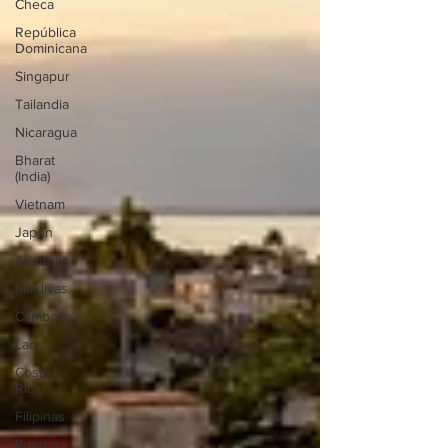
Checa
República
Dominicana
Singapur
Tailandia
Nicaragua
Bharat
(India)
Vietnam
Japon
Australia
Maldivas
Camboya
Laos
Costa
Rica
Filipinas
Puerto