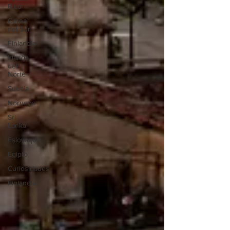
Rico
Corea
del Sur
Finlandia
Irlanda
del
Norte
Suecia
Noruega
Sri
Lanka
Eslovaquia
Egipto
Curiosidades
Finlandia