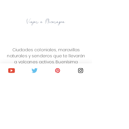
Viajar a Nicaragua
Ciudades coloniales, maravillas
naturales y senderos que te llevarán
a volcanes activos. Buenísima
gastronomia y muchísmos lugares
increibles por descubrir.
¡Suscríbete al blog para no
perderte las novedades!
Recibirás Guías de viaje
completas,
Ofertas y descuentos