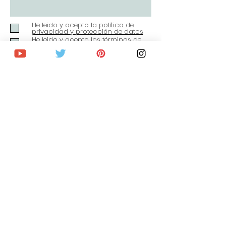
He leido y acepto
la política de
privacidad y protección de datos
He leido y acepto
los términos de
uso y condiciones de contacto
Enviar
¡Suscríbete al blog para no
perderte las novedades!
Recibirás Guías de viaje
completas,
Ofertas y descuentos