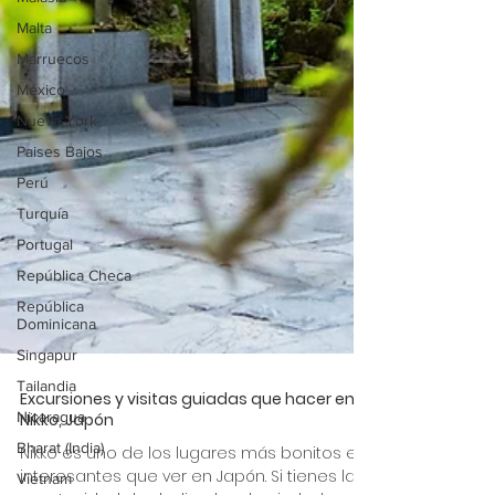
Malta
Marruecos
México
Nueva York
Paises Bajos
Perú
Turquía
Portugal
República Checa
República
Dominicana
Singapur
Tailandia
Nicaragua
Excursiones y visitas guiadas que hacer en
Bharat (India)
Nikko, Japón
Vietnam