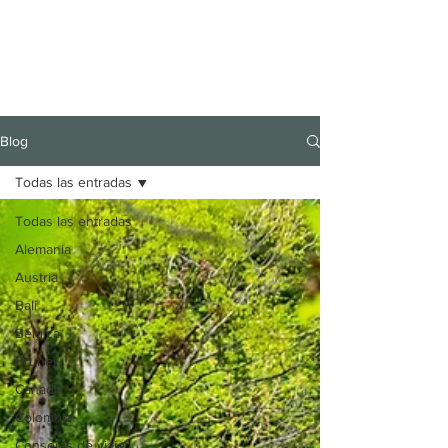
Blog
Todas las entradas
Todas las entradas
Alemania
Austria
Bali
Bélgica
Brunei
Canadá
Colombia
Consejos de viaje