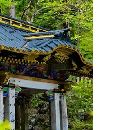
Cuba
Dinamarca
Emiratos Árabes
España
Estados Unidos
Francia
Grecia
Hungría
Indonesia
Inglaterra
Irlanda
Isla Mauricio
Islandia
Italia
Luxemburgo
Malasia