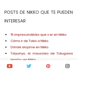
POSTS DE NIKKO QUE TE PUEDEN 
INTERESAR
15 imprescindibles que v er en Nikko
Cómo ir de Tokio a Nikko
Dónde alojarse en Nikko
Taiyuinyo, el mausoleo de Tokugawa 
lemitsu en Nikko
El Santuario Toshogu, Nikko
Todos los posts de Nikko
ORGANIZA TU VIAJE A JAPÓN
Mejor comparador de vuelos a Japón
Hasta 35% de descuento en hoteles 