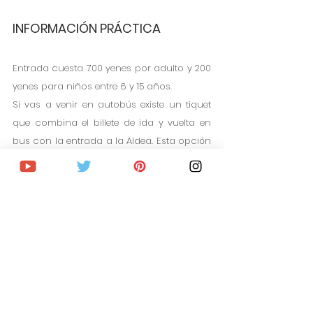
INFORMACIÓN PRÁCTICA
Entrada cuesta 700 yenes por adulto y 200 
yenes para niños entre 6 y 15 años. 
Si vas a venir en autobús existe un tiquet 
que combina el billete de ida y vuelta en 
bus con la entrada a la Aldea. Esta opción 
cuesta 950 yenes por adulto y 510 yenes 
por niño de 13 a 15 años y 310 yenes para 
niños entre 6 y 12 años. Los niños menores 
de 6 años son gratuitos. 
La Aldea abre a diario de 9:00h a 17:00h. 
HOTELES EN TAKAYAMA Y ALREDEDORES - HASTA 40% DTO