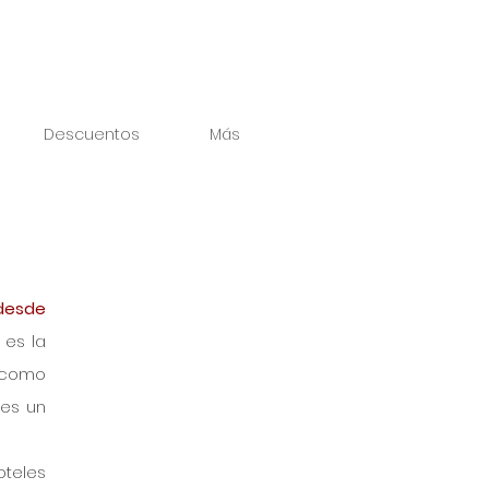
Descuentos
Más
desde 
es la 
 como 
es un 
teles 