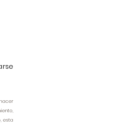
rse 
hacer 
nto, 
 esta 