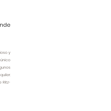
nde 
oso y 
nico 
gunos 
iler. 
 Ritz-