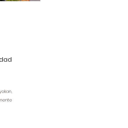
dad 
okan, 
mente 