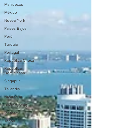
Marruecos
México
Nueva York
Paises Bajos
Perú
Turquía
Portugal
República Checa
República
Dominicana
Singapur
Tailandia
Nicaragua
Bharat (India)
Vietnam
Japon