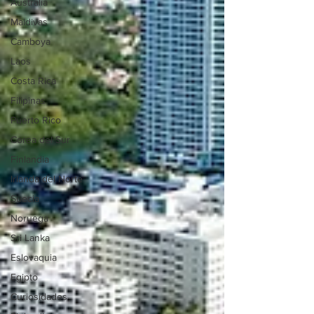
Australia
Maldivas
Camboya
Laos
Costa Rica
Filipinas
Puerto Rico
Corea del Sur
Finlandia
Irlanda del Norte
Suecia
Noruega
Sri Lanka
Eslovaquia
Egipto
Curiosidades