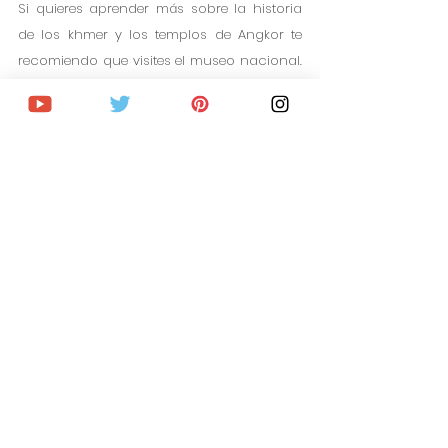
Si quieres aprender más sobre la historia 
de los khmer y los templos de Angkor te 
recomiendo que visites el museo nacional. 
Conocerás la historia a medida que 
contemplas esculturas, maquetas de 
como eran los templos en la antigüedad, 
objetos etc…
Entrada al Museo Nacional de Angkor 
Wat
14. Tour en bicicleta por Siem 
Reap
Si te apetece realizar una actividad 
diferente este tour con bicicleta por Siem 
Reap te permite escoger entre dos rutas, la 
rural o la que atraviesa la jungla de los 