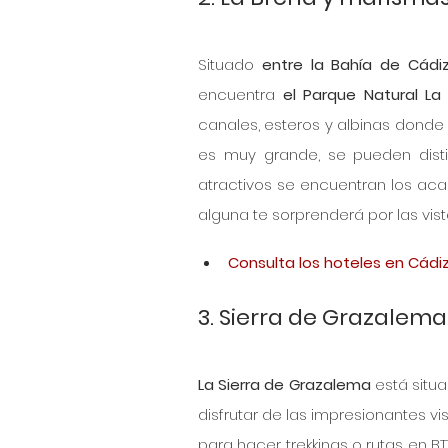
Situado 
entre la Bahía de Cádiz
encuentra 
el Parque Natural La
canales, esteros y albinas donde 
es muy grande, se pueden distin
atractivos se encuentran los acant
alguna te sorprenderá por las vis
Consulta los hoteles en Cádiz
3. Sierra de Grazalema
La Sierra de Grazalema
 está situ
disfrutar de las impresionantes v
para hacer trekkings o rutas en BT