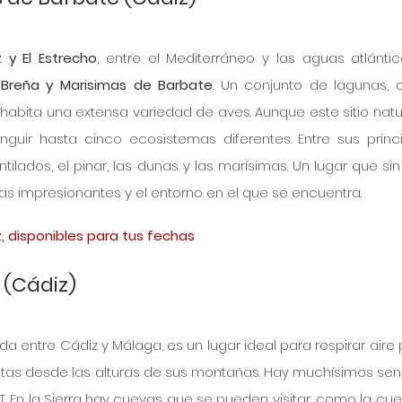
 y El Estrecho
, entre el Mediterráneo y las aguas atlántic
 Breña y Marisimas de Barbate
. Un conjunto de lagunas, c
habita una extensa variedad de aves. Aunque este sitio natur
guir hasta cinco ecosistemas diferentes. Entre sus princi
ilados, el pinar, las dunas y las marísimas. Un lugar que sin
tas impresionantes y el entorno en el que se encuentra.
, disponibles para tus fechas
 (Cádiz)
ada entre Cádiz y Málaga, es un lugar ideal para respirar aire p
istas desde las alturas de sus montañas. Hay muchísimos sen
T. En la Sierra hay cuevas que se pueden visitar, como la cue