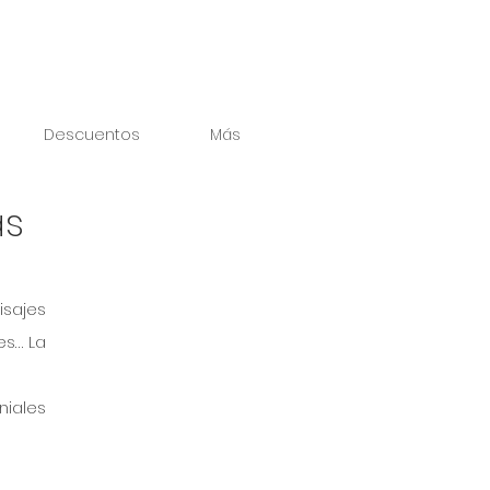
Descuentos
Más
ás
sajes 
s… La 
iales 