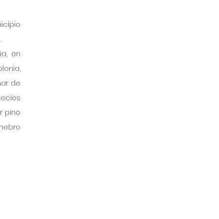
cipio 
.
ia
, en 
lonia
, 
ar de 
cies 
 pino 
ebro 