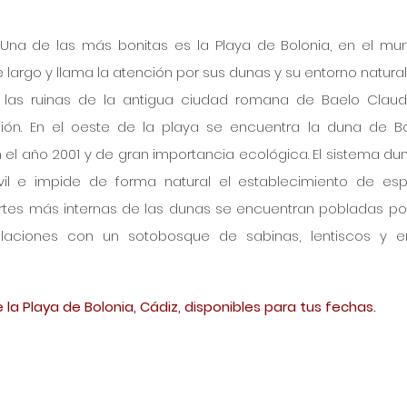
 Una de las más bonitas es la Playa de Bolonia, en el muni
 largo y llama la atención por sus dunas y su entorno natural
las ruinas de la 
antigua ciudad romana de Baelo Claud
ón. En el oeste de la playa se encuentra la 
duna de Bo
n el año 2001 y de gran importancia ecológica. El sistema dun
l e impide de forma natural el establecimiento de espe
partes más internas de las dunas se encuentran pobladas por
aciones con un sotobosque de sabinas, lentiscos y en
 la Playa de Bolonia, Cádiz, disponibles para tus fechas.