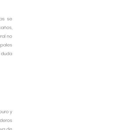
as se 
años, 
al no 
pales 
 duda 
uro y 
deros 
va de 