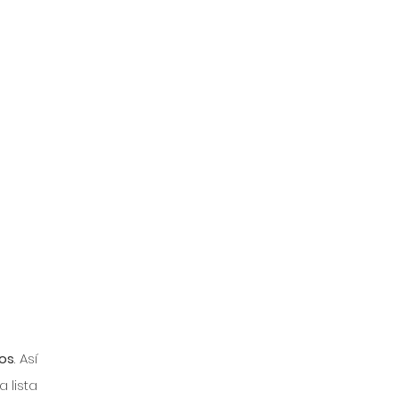
tos
. Así 
 lista 