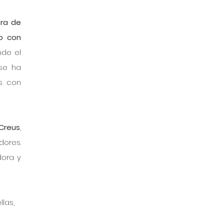
ra de 
o con 
de el 
se ha 
 con 
Creus
, 
ores. 
ora y 
llas, 