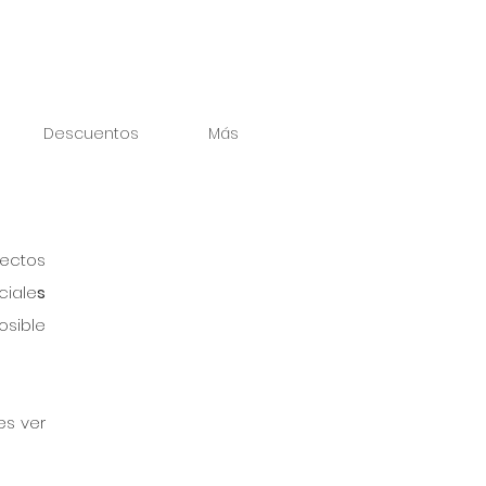
Descuentos
Más
ectos 
ciale
s
sible 
s ver 