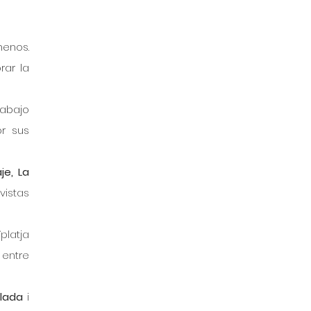
enos. 
ar la 
abajo 
r sus 
e, La 
vistas 
latja 
entre 
llada
 i 