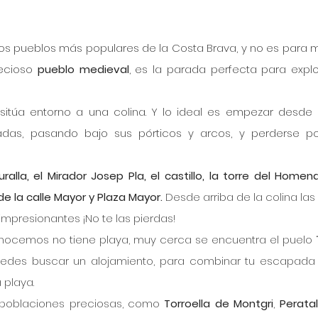
los pueblos más populares de la Costa Brava, y no es para m
ecioso 
pueblo medieval
, es la parada perfecta para explor
sitúa entorno a una colina. Y lo ideal es empezar desde 
das, pasando bajo sus pórticos y arcos, y perderse po
ralla, el Mirador Josep Pla, el castillo, la torre del Homenaj
de la calle Mayor
 y 
Plaza Mayor
.
 Desde arriba de la colina las 
impresionantes ¡No te las pierdas!
ocemos no tiene playa, muy cerca se encuentra el puelo “p
puedes buscar un alojamiento, para combinar tu escapada 
 playa. 
poblaciones preciosas, como 
Torroella de Montgri
, 
Perata