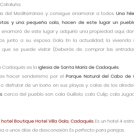
 Cataluña.
las del Mediterráneo y consigue enamorar a todos. 
Una hile
itas y una pequeña cala, hacen de este lugar un puebl
se enamoró de este lugar y adquirió una propiedad aquí, don
os junto a su esposa Gala. En la actualidad, la vivienda 
que se puede visitar (Deberás de comprar las entradas
n Cadaqués es la 
iglesia de Santa María de Cadaqués
.
s hacer senderismo por el 
Parque Natural del Cabo de 
 o disfrutar de un baño en sus playas y calas de los alreded
s
 cerca del pueblo son cala Guillola, cala Culip, cala Jugad
 
hotel Boutique Hotel Villa Gala, Cadaqués
. Es un hotel 4 estre
a o unos días de desconexión. Es perfecto para parejas. 