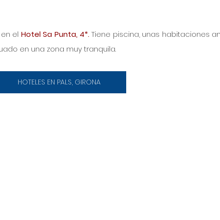
en el 
Hotel Sa Punta, 4*.
 Tiene piscina, unas habitaciones am
uado en una zona muy tranquila.
HOTELES EN PALS, GIRONA