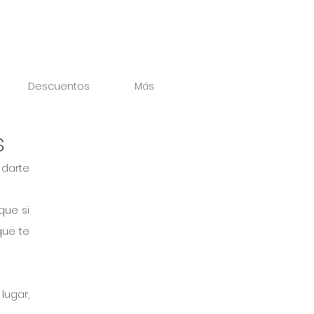
Descuentos
Más
s
darte 
ue si 
que te 
ugar, 