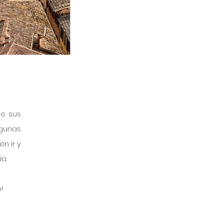
e sus 
unas 
 ir y 
a. 
!