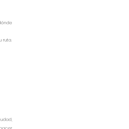
ónde 
 ruta.
udad, 
hacer 