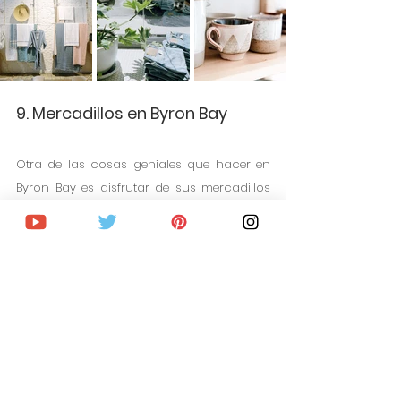
9. Mercadillos en Byron Bay
Otra de las cosas geniales que hacer en 
Byron Bay es disfrutar de sus mercadillos 
en la calle. Hay varios mercadillos, 
pensados para los locales, con productos 
frescos como frutas y verduras, 
mermeladas, productos de proximidad…
Farmers Market (todos los jueves por la 
mañana): hay puestos de los agricultores 
de la zona, música en directo, puestos de 
comida preparada para comer allí algo.