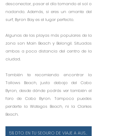
desconectar, pasar el día tomando el sol o 
nadando. Además, si eres un amante del 
surf, Byron Bay es el lugar perfecto.
Algunas de las playas más populares de la 
zona son Main Beach y Belongil. Situadas 
ambas a poca distancia del centro de la 
ciudad.
También te recomiendo encontrar la 
Tallows Beach, justo debajo del Cabo 
Byron, desde dónde podrás ver también el 
faro de Cabo Byron. Tampoco puedes 
perderte la Wategos Beach, ni la Clarkes 
Beach.
5% DTO. EN TU SEGURO DE VIAJE A AUSTRALIA ¡IMPRESCINDIBLE!