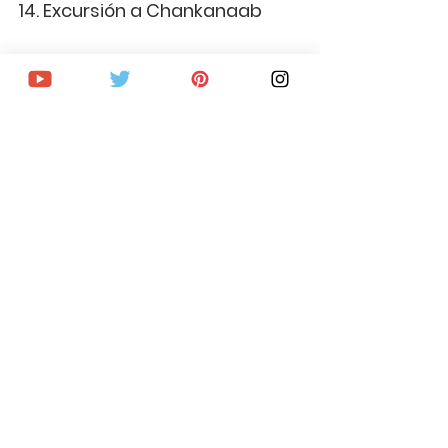
14. Excursión a Chankanaab
Chankannab es un parque de aventuras 
situado en Cozumel. En él, tendrás la 
oportunidad de hacer varias actividades 
como visitar ruinas mayas, hacer snorkel, 
tumbarte en la playa a tomar el sol, hacer 
submarinismo, degustar un tequila o 
asistir a un espectáculo con lobos 
marinos.
Excursión a Chankanaab
15. Muchas más cosas que 
hacer en Cozumel