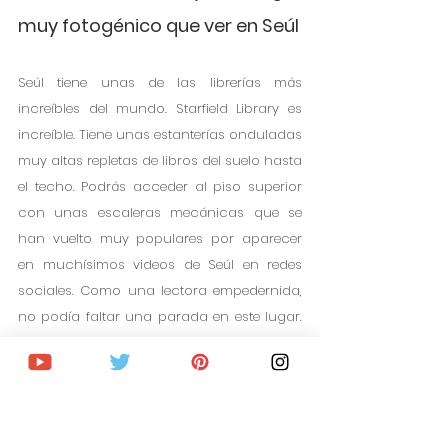
muy fotogénico que ver en Seúl
Seúl tiene unas de las librerías más 
increíbles del mundo. Starfield Library es 
increíble. Tiene unas estanterías onduladas 
muy altas repletas de libros del suelo hasta 
el techo. Podrás acceder al piso superior 
con unas escaleras mecánicas que se 
han vuelto muy populares por aparecer 
en muchísimos videos de Seúl en redes 
sociales. Como una lectora empedernida, 
no podía faltar una parada en este lugar. 
A mí me fascinó y ya estoy deseando 
racear una de estas estanterías en mi 
casa. La librería se encuentra en el centro 
comercial COEX Mall. Puedes llegar 
fácilmente en metro.   