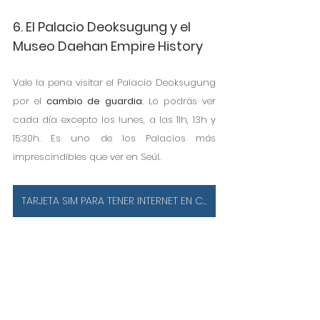
6. El Palacio Deoksugung y el 
Museo Daehan Empire History
Vale la pena visitar el Palacio Deoksugung 
por el 
cambio de guardia
. Lo podrás ver 
cada día excepto los lunes, a las 11h, 13h y 
15:30h. Es uno de los Palacios más 
imprescindibles que ver en Seúl.
TARJETA SIM PARA TENER INTERNET EN COREA DEL SUR