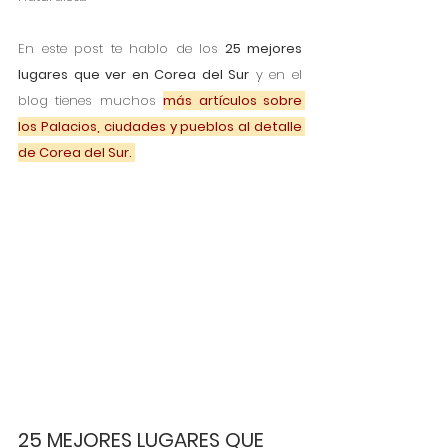
En este post te hablo de los
 25 mejores 
lugares que ver en Corea del Sur
 y en el 
blog tienes muchos 
más artículos sobre 
los Palacios, ciudades y pueblos al detalle 
de Corea del Sur. 
25 MEJORES LUGARES QUE 