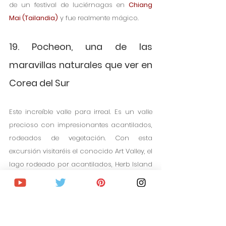
de un festival de luciérnagas en 
Chiang 
Mai (Tailandia)
 y fue realmente mágico.
19. Pocheon, una de las 
maravillas naturales que ver en 
Corea del Sur
Este increíble valle para irreal. Es un valle 
precioso con impresionantes acantilados, 
rodeados de vegetación. Con esta 
excursión visitaréis el conocido Art Valley, el 
lago rodeado por acantilados, Herb Island 
y también haréis una parada en una 
granja de fresas y manzanas. 
Excursión a Pocheon desde Seúl