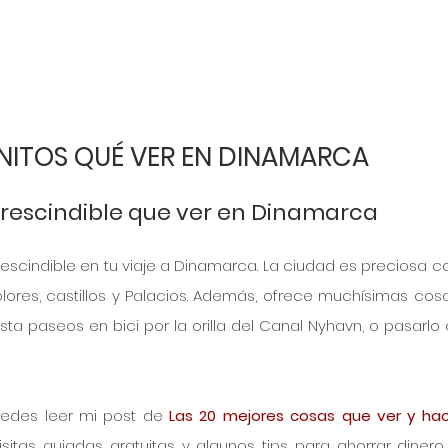
NITOS QUÉ VER EN DINAMARCA
rescindible que ver en Dinamarca
indible en tu viaje a Dinamarca. La ciudad es preciosa co
ores, castillos y Palacios. Además, ofrece muchísimas cosa
asta paseos en bici por la orilla del Canal Nyhavn, o pasarlo
edes leer mi post de 
Las 20 mejores cosas que ver y hac
itas guiadas gratuitas y algunos tips para ahorrar dinero 