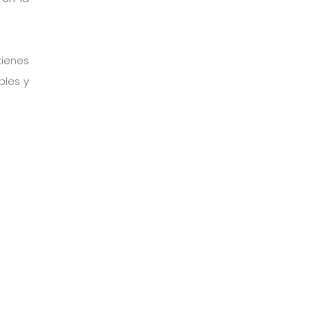
ienes 
les y 