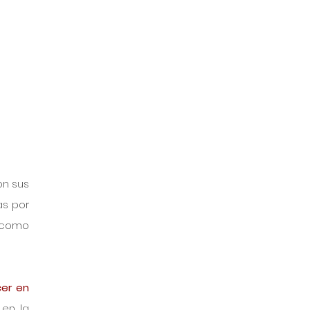
n sus 
s por 
 como 
er en 
en la 