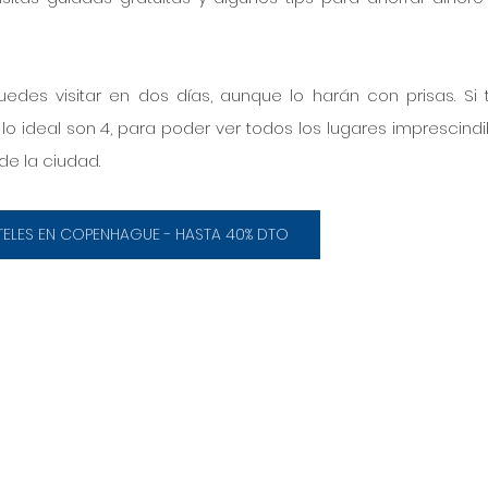
es visitar en dos días, aunque lo harán con prisas. Si t
o ideal son 4, para poder ver todos los lugares imprescindib
de la ciudad.
ELES EN COPENHAGUE - HASTA 40% DTO