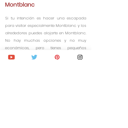
Montblanc
Si tu intención es hacer una escapada 
para visitar especialmente Montblanc y los 
alrededores puedes alojarte en Montblanc. 
No hay muchas opciones y no muy 
económicas, pero tienes pequeños 
hotelitos boutique en el interior de la 
muralla y algunas opciones más 
económicas en el exterior. 
Puedes ver todos los alojamientos 
disponibles y las ofertas para tus 
fechas en Montblanc desde este 
enlace.
Como te comentaba al empezar el post 