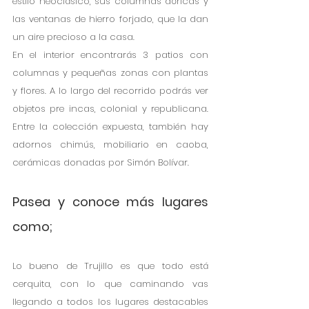
estilo neoclásico, sus columnas dóricas y 
las ventanas de hierro forjado, que la dan 
un aire precioso a la casa.
En el interior encontrarás 3 patios con 
columnas y pequeñas zonas con plantas 
y flores.​ A lo largo del recorrido podrás ver 
objetos pre incas, colonial y republicana. 
Entre la colección expuesta, también hay 
adornos chimús, mobiliario en caoba, 
cerámicas donadas por Simón Bolívar.
Pasea y conoce más lugares 
como;
Lo bueno de Trujillo es que todo está 
cerquita, con lo que caminando vas 
llegando a todos los lugares destacables 