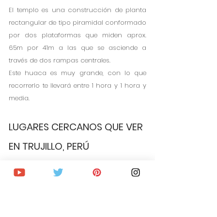
El templo es una construcción de planta 
rectangular de tipo piramidal conformado 
por dos plataformas que miden aprox. 
65m por 41m a las que se asciende a 
través de dos rampas centrales.
Este huaca es muy grande, con lo que 
recorrerlo te llevará entre 1 hora y 1 hora y 
media.
LUGARES CERCANOS QUE VER 
EN TRUJILLO, PERÚ
Si te decides por pasar más días en Trujillo 
puedes desconectar y acercarte a  
la 
Laguna Conache. 
Esta preciosa laguna se 
encuentra entre dunas y zonas de 