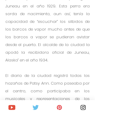
Juneau en el año 1929. Esta perra era 
sorda de nacimiento, aun así, tenía la 
capacidad de “escuchar” los silbidos de 
los barcos de vapor mucho antes de que 
los barcos a vapor se pudieran avistar 
desde el puerto. El alcalde de la ciudad la 
apodó la ·recibidora oficial de Juneau, 
Alaska” en el año 1934.
El diario de la ciudad registró todas las 
hazañas de Patsy Ann. Como paseaba por 
el centro, como participaba en los 
musicales y representaciones de las 
festividades… por ello, a su muerte, la 
ciudad quiso conmemorarla haciendo 
una estatua de ella que encontrarás en el 
puerto.