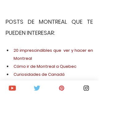
POSTS DE MONTREAL QUE TE 
PUEDEN INTERESAR:
20 imprescindibles que  ver y hacer en 
Montreal
Cómo ir de Montreal a Quebec
Curiosidades de Canadá
ORGANIZA TU VIAJE PASO A 
PASO
Consigue vuelo al mejor precio
Encuentra las mejores ofertas en 
alojamiento