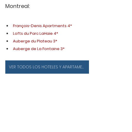
Montreal:
François-Denis Apartments 4*
Lofts du Parc LaHaie 4*
Auberge du Plateau 3*
Auberge de La Fontaine 3*
VER TODOS LOS HOTELES Y APARTAMENTOS EN MONTREAL, CANADÁ