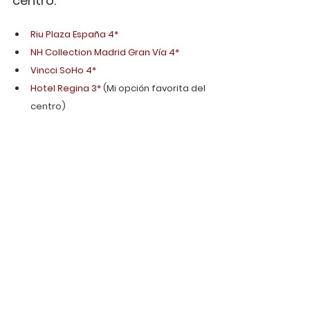
centro:
Riu Plaza España 4*
NH Collection Madrid Gran Vía 4*
Vincci SoHo 4*
Hotel Regina 3*
 (Mi opción favorita del 
centro)