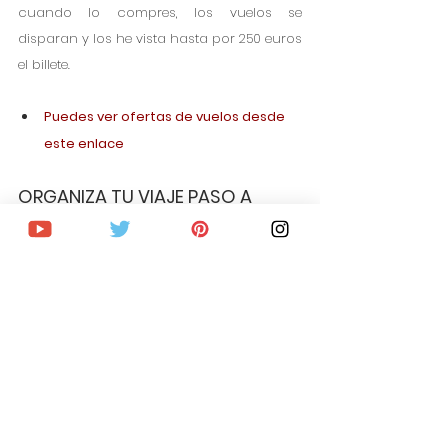
cuando lo compres, los vuelos se 
disparan y los he vista hasta por 250 euros 
el billete.  
Puedes ver ofertas de vuelos desde 
este enlace
ORGANIZA TU VIAJE PASO A 
PASO
Consigue vuelo al mejor precio
Mejores ofertas en alojamiento
Reserva free tours, visitas guiadas, 
excursiones y actividades
Trenes OMIO con descuento para 
moverte por Europa
Actividades al aire libre