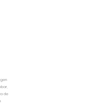
igen 
bar, 
ra de 
n 