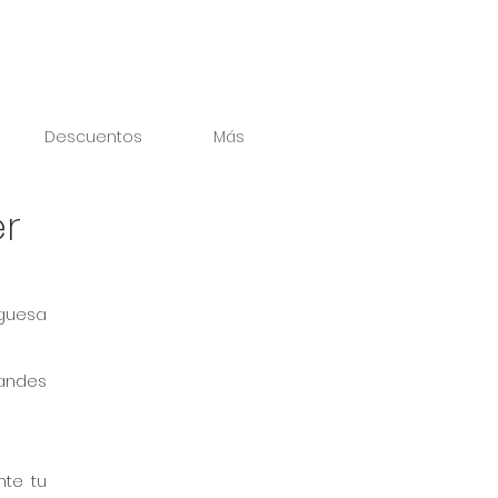
Descuentos
Más
er
guesa 
ndes 
te tu 