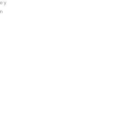
e y 
n 