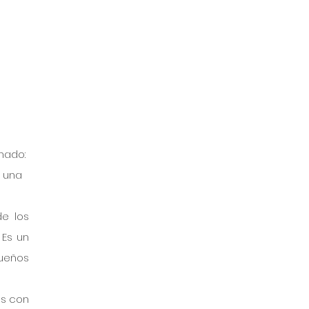
 
nado: 
 una 
 los 
Es un 
eños 
s con 