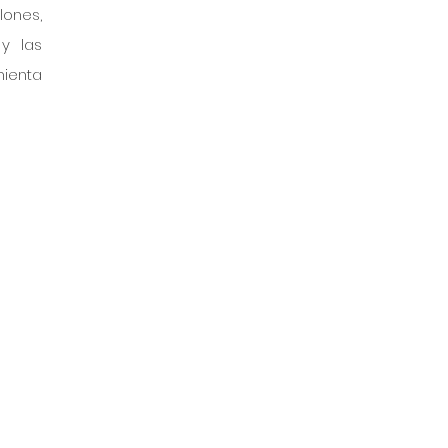
ones, 
y las 
ienta 