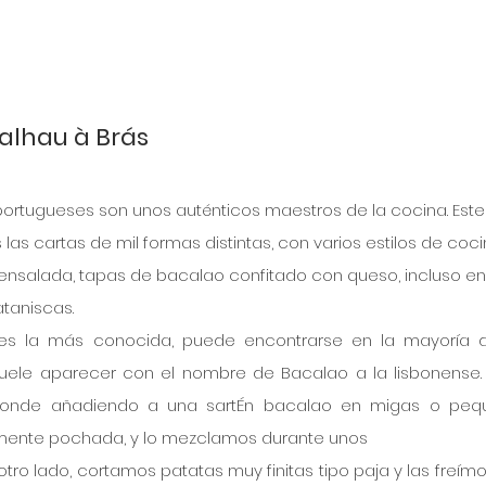
alhau à Brás
s portugueses son unos auténticos maestros de la cocina. Este
as cartas de mil formas distintas, con varios estilos de coci
 en ensalada, tapas de bacalao confitado con queso, incluso en
taniscas.
es la más conocida, puede encontrarse en la mayoría de
suele aparecer con el nombre de Bacalao a la lisbonense. 
, donde añadiendo a una sartÉn bacalao en migas o pequ
viamente pochada, y lo mezclamos durante unos 
otro lado, cortamos patatas muy finitas tipo paja y las freímo