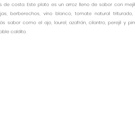
 de costa. Este plato es un arroz lleno de sabor con mejill
as, berberechos, vino blanco, tomate natural triturado, 
sabor como el ajo, laurel, azafrán, cilantro, perejil y pim
ble caldito.