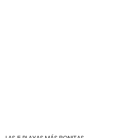
LAS 5 PLAYAS MÁS BONITAS 