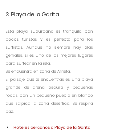
3. Playa de la Garita
Esta playa suburbana es tranquila, con 
pocos turistas y es perfecta para los 
surfistas. Aunque no siempre hay olas 
geniales, si es uno de los mejores lugares 
para surfear en la isla. 
Se encuentra en zona de Arrieta.
El paisaje que te encuentras es una playa 
grande de arena oscura y pequeñas 
rocas, con un pequeño pueblo en blanco 
que salpica la zona desértica. Se respira 
paz.
Hoteles cercanos a Playa de la Garita 