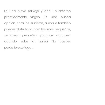
Es una playa salvaje y con un entorno 
prácticamente virgen. Es una buena 
opción para los surfistas, aunque también 
puedes disfrutarla con los más pequeños, 
se crean pequeñas piscinas naturales 
cuando sube la marea. No puedes 
perderte este lugar.