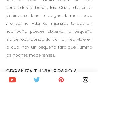
conocidas y buscadas. Cada día estas 
piscinas se llenan de agua de mar nueva 
y cristalina. Además, mientras te das un 
rico baño puedes observar la pequeña 
isla de roca conocida como Ilhéu Mole, en 
la cual hay un pequeño faro que ilumina 
las noches madeirenses. 
ORGANIZA TU VIAJE PASO A 
PASO
Consigue vuelo al mejor precio
Mejores ofertas en alojamiento
Reserva free tours, visitas guiadas, 
excursiones y actividades
Trenes OMIO con descuento para 
moverte por Europa