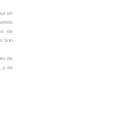
ur en 
rrido 
la de 
e San 
to de 
 y es 