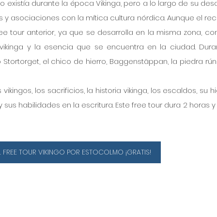
 existía durante la época Vikinga, pero a lo largo de su desarr
 y asociaciones con la mítica cultura nórdica. Aunque el reco
 tour anterior, ya que se desarrolla en la misma zona, con
a vikinga y la esencia que se encuentra en la ciudad. Duran
Stortorget, el chico de hierro, Baggenstäppan, la piedra rúnic
ngos, los sacrificios, la historia vikinga, los escaldos, su hig
 sus habilidades en la escritura. Este free tour dura 2 horas y 
L FREE TOUR VIKINGO POR ESTOCOLMO ¡GRATIS!