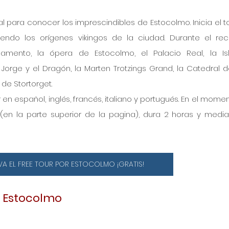
al para conocer los imprescindibles de Estocolmo. Inicia el to
endo los orígenes vikingos de la ciudad. Durante el reco
arlamento, la ópera de Estocolmo, el Palacio Real, la Is
Jorge y el Dragón, la Marten Trotzings Grand, la Catedral d
 de Stortorget.
en español, inglés, francés, italiano y portugués. En el momen
(en la parte superior de la pagina), dura 2 horas y media,
VA EL FREE TOUR POR ESTOCOLMO ¡GRATIS!
r Estocolmo