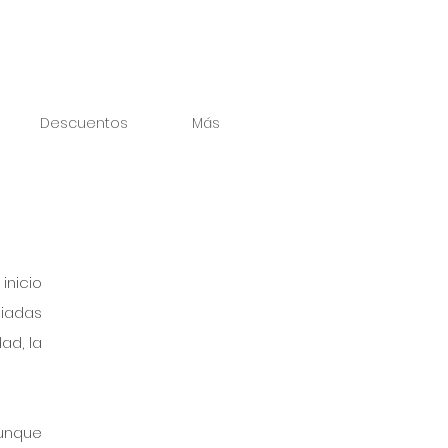
Descuentos
Más
nicio 
iadas 
d, la 
unque 