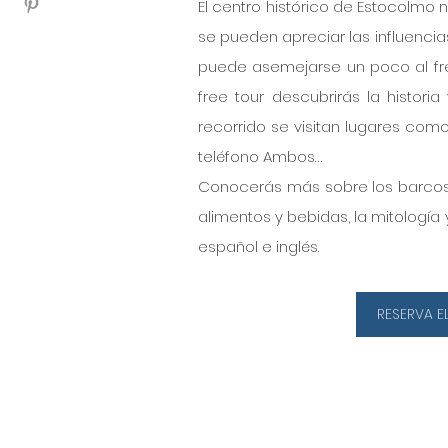
El centro histórico de Estocolmo no
se pueden apreciar las influencias
puede asemejarse un poco al free
free tour descubrirás la histori
recorrido se visitan lugares como 
teléfono Ambos…
Conocerás más sobre los barcos viki
alimentos y bebidas, la mitología y
español e inglés. 
RESERVA E