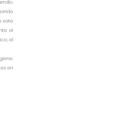
ollo, 
rrido 
 este 
te el 
a, el 
iene, 
es en 