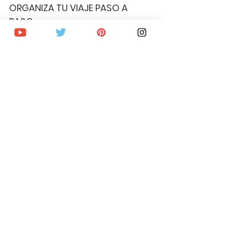
ORGANIZA TU VIAJE PASO A 
PASO
Consigue vuelo al mejor precio
Encuentra las mejores ofertas en 
alojamiento
Reserva free tours, visitas guiadas, 
excursiones y actividades
Alquila coche al mejor precio
Contrata seguro de viaje con un 5% 
de descuento
Pide la mejor tarjeta bancaria para 
viajar, sin comisiones
Contrata tarjeta SIM para viajes al 
extranjero
Solicita tu visado de forma rápida y 
segura