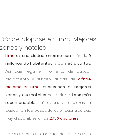
Dónde alojarse en Lima: Mejores
zonas y hoteles
Lima
 es una ciudad enorme con
 más de 
9 
millones de habitantes
y
 con 
50 distritos
. 
Así que llega el momento de buscar 
alojamiento y surgen dudas de 
dónde 
alojarse en Lima
,
cuales son las mejores 
zonas
 y 
que hoteles
 de la ciudad 
son más 
recomendables
. Y cuando empiezas a 
buscar en los buscadores encuentras que 
hay disponibles unas 
2750 opciones
.
En este post te lo pongo fácil y te detallo 