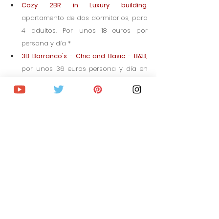
Cozy 2BR in Luxury building
, 
apartamento de dos dormitorios, para 
4 adultos. Por unos 18 euros por 
persona y día *
3B Barranco's - Chic and Basic - B&B
, 
por unos 36 euros persona y día en 
habitación doble con baño privado y 
desayuno.