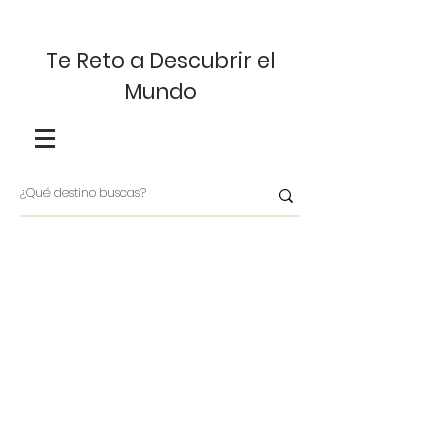
Te Reto a Descubrir el
Mundo