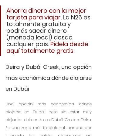
Ahorra dinero con la mejor 
tarjeta para viajar. 
La N26 es 
totalmente gratuita y 
podrás sacar dinero 
(moneda local) desde 
cualquier país. 
Pidela desde 
aquí totalmente gratis.
Deira y Dubái Creek, una opción 
más económica dónde alojarse 
en Dubái
Una opción más económica dónde 
alojarse en Dubái, pero sin estar muy 
alejados del centro es Dubái Creek o Deira. 
Es una zona más tradicional, aunque por 
supuesto los hoteles rascacielos no 