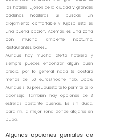
los hoteles lujosos de la ciudad y grandes 
cadenas hoteleras. Si buscas un 
alojamiento confortable y lujoso esta es 
una buena opción. Además, es una zona 
con mucho ambiente nocturno. 
Restaurantes, bares…
Aunque hay mucha oferta hotelera y 
siempre puedes encontrar algún buen 
precio, por lo general nada te costará 
menos de 150 euros/noche hab. Doble. 
Aunque si tu presupuesto te lo permite, te lo 
aconsejo. También hay opciones de 3 
estrellas bastante buenas. Es sin duda, 
para mi, la mejor zona dónde alojarse en 
Dubái. 
Algunas opciones geniales de 