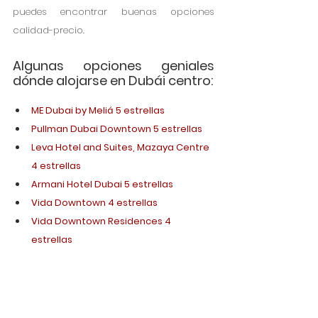
puedes encontrar buenas opciones 
calidad-precio.
Algunas opciones geniales 
dónde alojarse en Dubái centro:
ME Dubai by Meliá 5 estrellas
Pullman Dubai Downtown 5 estrellas
Leva Hotel and Suites, Mazaya Centre 
4 estrellas
Armani Hotel Dubai 5 estrellas
Vida Downtown 4 estrellas
Vida Downtown Residences 4 
estrellas