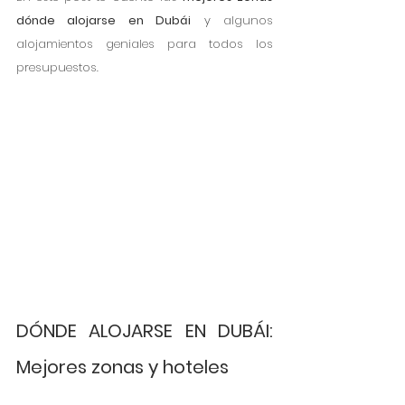
dónde alojarse en Dubái
 y algunos 
alojamientos geniales para todos los 
presupuestos. 
DÓNDE ALOJARSE EN DUBÁI: 
Mejores zonas y hoteles