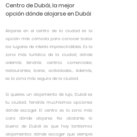
Centro de Dubái, la mejor 
opción dónde alojarse en Dubái 
Alojarse en el centro de la ciudad es la 
opción más cómoda para conocer todos 
los lugares de interés imprescindibles. Es la 
zona más turística de la ciudad, dónde 
además tendrás centros comerciales, 
restaurantes, bares, actividades… Además, 
es la zona más segura de la ciudad. 
Si quieres un alojamiento de lujo, Dubái es 
tu ciudad. Tendrás muchísimas opciones 
dónde escoger. El centro es la zona más 
cara dónde alojarse. No obstante, lo 
bueno de Dubái es que hay tantísimos 
alojamientos dónde escoger que siempre 