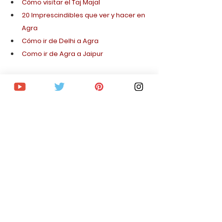
Cómo visitar el Taj Majal
20 Imprescindibles que ver y hacer en 
Agra
Cómo ir de Delhi a Agra
Como ir de Agra a Jaipur
ORGANIZA TU VIAJE PASO A 
PASO
Consigue vuelo al mejor precio
Mejores ofertas en alojamiento
Reserva free tours, visitas guiadas, 
excursiones y actividades
Trenes OMIO con descuento para 
moverte por Europa
Actividades al aire libre
Alquila coche al mejor precio