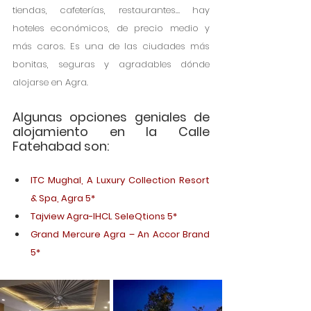
tiendas, cafeterías, restaurantes… hay 
hoteles económicos, de precio medio y 
más caros. Es una de las ciudades más 
bonitas, seguras y agradables dónde 
alojarse en Agra.
Algunas opciones geniales de 
alojamiento en la Calle 
Fatehabad son:
ITC Mughal, A Luxury Collection Resort 
& Spa, Agra 5*
Tajview Agra-IHCL SeleQtions 5*
Grand Mercure Agra – An Accor Brand 
5*